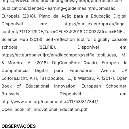
https://www.schooleducationgateway.eu/pt/pub/resources/
publications/blended-learning-guidelines.htmComissão
Europeia (2018). Plano de Ação para a Educação Digital.
Disponível em: https://eur-lex.europa.eu/legal-
content/PT/TXT/PDF/?uri=CELEX:52018DC0022&from=ENEU
Science Hub (2018). Self-reflection tool for digitally capable
schools (SELFIE). Disponível em:
https://ec.europa.eu/jrc/en/digcomporg/selfie-toolLucas, M.,
& Moreira, A. (2018). DigCompEdu: Quadro Europeu de
Competência Digital para Educadores. Aveiro: UA
Editora.Licht, A.H, Tasiopoulou, E., & Wastiau, P. (2017). Open
Book of Educational Innovation. European Schoolnet,
Brussels. Disponível em:
http://www.eun.org/documents/411753/817341/
Open_book_of_Innovational_Education.pdf
OBSERVAÇÕES