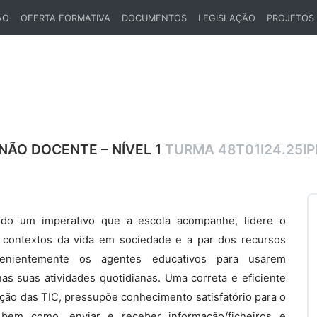
ÃO
OFERTA FORMATIVA
DOCUMENTOS
LEGISLAÇÃO
PROJETOS
NÃO DOCENTE – NÍVEL 1
TURMA 48T01I24.25I
indo um imperativo que a escola acompanhe, lidere o
e contextos da vida em sociedade e a par dos recursos
nvenientemente os agentes educativos para usarem
as suas atividades quotidianas. Uma correta e eficiente
ção das TIC, pressupõe conhecimento satisfatório para o
, bem como, enviar e receber informação/ficheiros e