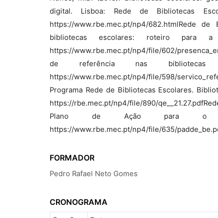
digital. Lisboa: Rede de Bibliotecas Esc
https://www.rbe.mec.pt/np4/682.htmlRede de 
bibliotecas escolares: roteiro para 
https://www.rbe.mec.pt/np4/file/602/presenca_em
de referência nas bibliotecas 
https://www.rbe.mec.pt/np4/file/598/servico_
Programa Rede de Bibliotecas Escolares. Biblio
https://rbe.mec.pt/np4/file/890/qe__21.27.pdfRed
Plano de Ação para o Dese
https://www.rbe.mec.pt/np4/file/635/padde_be.p
FORMADOR
Pedro Rafael Neto Gomes
CRONOGRAMA