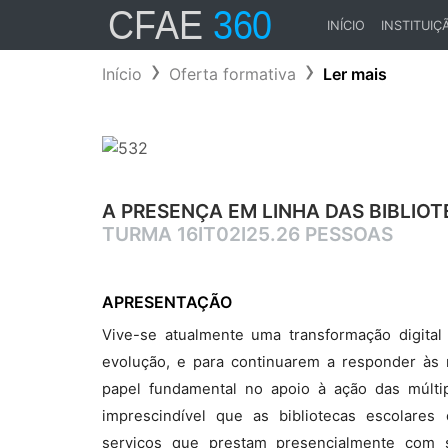
INÍCIO
INSTITUIÇ
(CURRENT)
Início
Oferta formativa
Ler mais
A PRESENÇA EM LINHA DAS BIBLI
TURMA 16IT02I25.26 PESSOAS
APRESENTAÇÃO
Vive-se atualmente uma transformação digita
evolução, e para continuarem a responder às
papel fundamental no apoio à ação das múltip
imprescindível que as bibliotecas escolare
serviços que prestam presencialmente com s