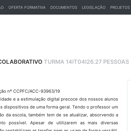
ÃO
OFERTA FORMATIVA
DOCUMENTOS
LEGISLAÇÃO
PROJETOS
 COLABORATIVO
TURMA 14IT04I26.27 PESSOAS
tação nº CCPFC/ACC-93963/19
idade e a estimulação digital precoce dos nossos alunos
s dispositivos de uma forma geral. Tendo o professor um
o da escola, também tem de se atualizar, absorvendo a
to possível. Apesar de utilizarem as mais diversas
ão rentabilizam as tarefas nem as usam de forma versátil.